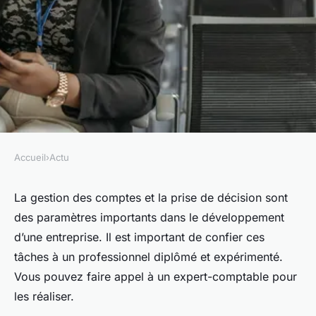
Accueil
›
Actu
ACTU
Expert-comptable fiable :
La gestion des comptes et la prise de décision sont
des paramètres importants dans le développement
domaines, avantages et
d’une entreprise. Il est important de confier ces
qualifications
tâches à un professionnel diplômé et expérimenté.
Vous pouvez faire appel à un expert-comptable pour
Gabriel
•
26 janvier 2024
•
2 min de lecture
les réaliser.