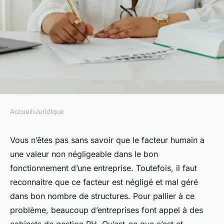
Accueil
›
Juridique
JURIDIQUE
Pourquoi s'en référer à un
Vous n’êtes pas sans savoir que le facteur humain a
une valeur non négligeable dans le bon
cabinet de gestion des RH ?
fonctionnement d’une entreprise. Toutefois, il faut
reconnaitre que ce facteur est négligé et mal géré
Louise
•
11 octobre 2023
•
2 min de lecture
dans bon nombre de structures. Pour pallier à ce
problème, beaucoup d’entreprises font appel à des