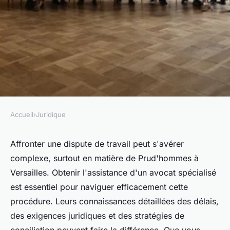
Accueil
›
Juridique
JURIDIQUE
Naviguer la procédure
Affronter une dispute de travail peut s'avérer
complexe, surtout en matière de Prud'hommes à
prud'hommes à versailles avec
Versailles. Obtenir l'assistance d'un avocat spécialisé
un expert
est essentiel pour naviguer efficacement cette
procédure. Leurs connaissances détaillées des délais,
Louise
•
13 février 2025
•
5 min de lecture
des exigences juridiques et des stratégies de