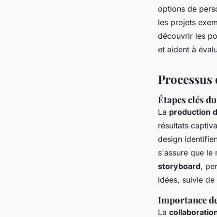
options de perso
les projets exem
découvrir les po
et aident à éval
Processus 
Étapes clés d
La
production 
résultats capti
design identifien
s'assure que le
storyboard
, pe
idées, suivie de
Importance de 
La
collaboration