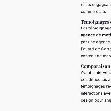
récits engageant
commerciale.
Témoignages e
Les
témoignage
agence de moti
par une agence 
Pavard de Carref
contenu de mar
Comparaison d
Avant l'interven
des difficultés 
témoignages rév
interactions ave
design pour amp