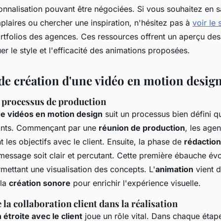
nnalisation pouvant être négociées. Si vous souhaitez en s
plaires ou chercher une inspiration, n'hésitez pas à
voir le 
rtfolios des agences. Ces ressources offrent un aperçu des
uer le style et l'efficacité des animations proposées.
de création d'une vidéo en motion desig
u processus de production
de vidéos en motion design
suit un processus bien défini qu
vants. Commençant par une
réunion de production
, les age
t les objectifs avec le client. Ensuite, la phase de
rédaction
 message soit clair et percutant. Cette première ébauche év
rmettant une visualisation des concepts. L'
animation
vient d
 la
création sonore
pour enrichir l'expérience visuelle.
la collaboration client dans la réalisation
 étroite avec le client
joue un rôle vital. Dans chaque étap