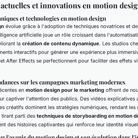
actuelles et innovations en motion desi
hniques et technologies en motion design
gn
évolue grâce à l'adoption de techniques novatrices et de
lligence artificielle joue un rôle croissant dans l'automatisa
iorant la
création de contenu dynamique
. Les studios ch
ments interactifs pour générer une expérience plus immersiv
 After Effects se perfectionnent pour faciliter des effets vi
ndances sur les campagnes marketing modernes
récentes en
motion design pour le marketing
offrent de nou
r captiver l'attention des publics. Des vidéos explicatives
res créatifs dominent les stratégies numériques, rendant le
tirant parti des
techniques de storyboarding en motion d
t des histoires captivantes qui renforce leur identité visuel
r l'avenir du motion design et son évolution dans l'