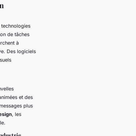
gn
 technologies
tion de tâches
erchent à
e. Des logiciels
suels
velles
 animées et des
s messages plus
esign
, les
le.
industrie