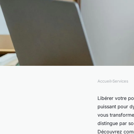
Accueil
›
Services
SERVICES
Libérez votre potent
Libérer votre po
puissant pour d
agence motion desig
vous transforme
distingue par s
Découvrez comme