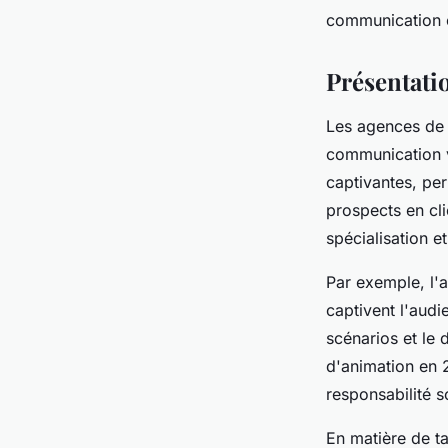
Camille
•
25 février 2025
•
5 min de lecture
communication e
Présentati
Les agences de m
communication v
captivantes, pe
prospects en cli
spécialisation et
Par exemple, l'
captivent l'audi
scénarios et le 
d'animation en 
responsabilité s
En matière de ta