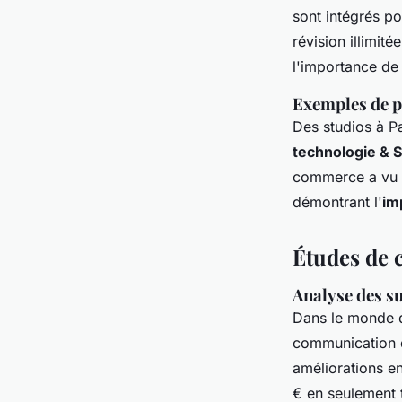
sont intégrés po
révision illimi
l'importance de 
Exemples de p
Des studios à Pa
technologie & 
commerce a vu u
démontrant l'
im
Études de c
Analyse des su
Dans le monde
communication d'
améliorations e
€ en seulement 