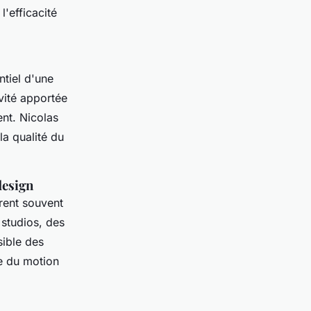
'efficacité
ntiel d'une
vité apportée
nt. Nicolas
la qualité du
design
trent souvent
 studios, des
sible des
ce du motion