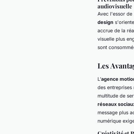
audiovisuelle
Avec l'essor de
design
s'oriente
accrue de la réa
visuelle plus en
sont consommés 
Les Avanta
L’
agence motio
des entreprises 
multitude de ser
réseaux sociau
message plus acc
numérique exige
Créativité et 