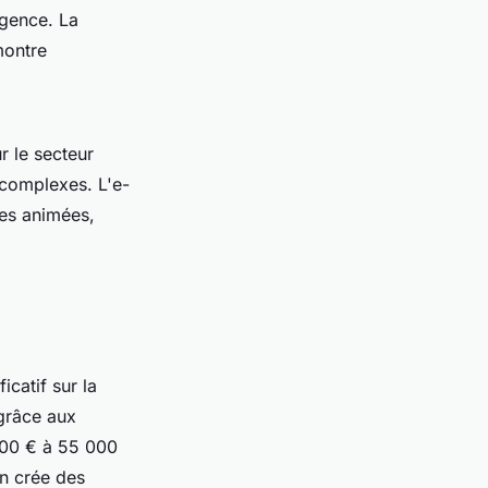
agence. La
montre
r le secteur
 complexes. L'e-
es animées,
icatif sur la
 grâce aux
 000 € à 55 000
n crée des