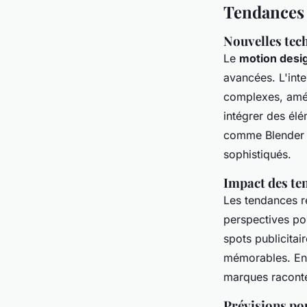
Tendances 
Nouvelles tec
Le
motion desi
avancées. L'inte
complexes, amél
intégrer des élé
comme Blender et
sophistiqués.
Impact des te
Les tendances 
perspectives pou
spots publicitai
mémorables. En 
marques raconten
Prévisions pou