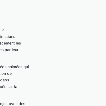
 la
nimations
cacement les
es par leur
déos animées qui
tion de
idéos
xée sur la
rojet, avec des