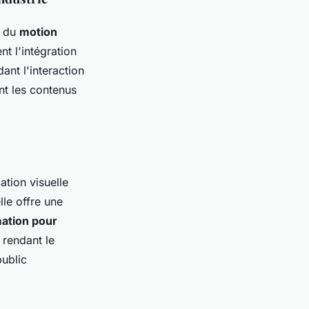
r du
motion
t l'intégration
ant l'interaction
nt les contenus
ation visuelle
le offre une
mation pour
 rendant le
public