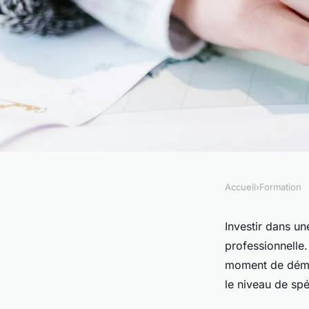
Accueil
›
Formation
FORMATION
Organisme de format
Investir dans un
professionnelle.
combien coûte les c
moment de démêle
le niveau de spé
?