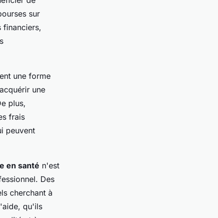
éficier de
bourses sur
 financiers,
s
uent une forme
'acquérir une
e plus,
s frais
i peuvent
e en santé
n'est
fessionnel. Des
els cherchant à
aide, qu'ils