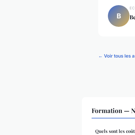
EC
B
B
← Voir tous les a
Formation — No
Quels sont les coû