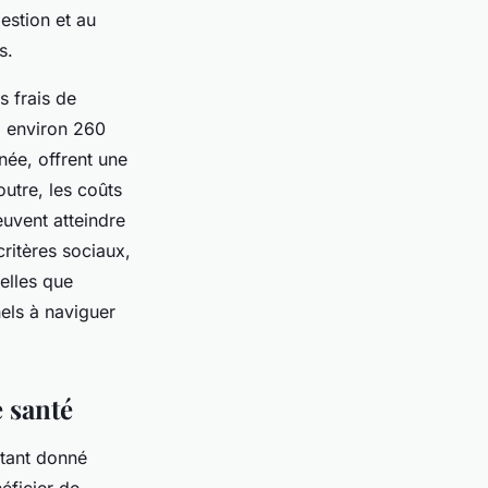
gestion et au
s.
 frais de
à environ 260
née, offrent une
utre, les coûts
euvent atteindre
ritères sociaux,
telles que
nels à naviguer
 santé
étant donné