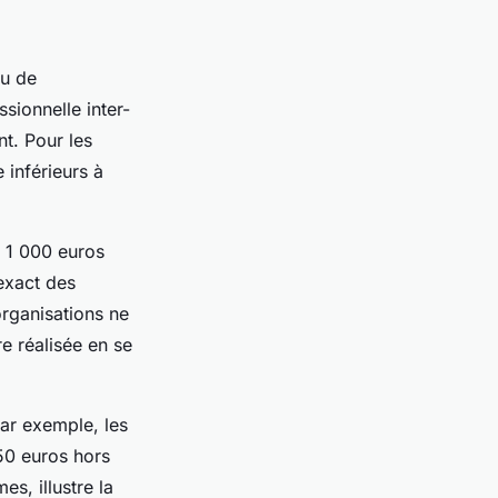
au de
sionnelle inter-
nt. Pour les
 inférieurs à
à 1 000 euros
 exact des
organisations ne
e réalisée en se
Par exemple, les
50 euros hors
s, illustre la