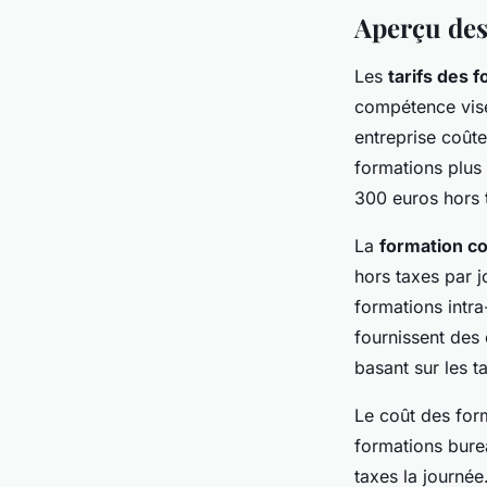
Aperçu des
Benjamin
•
16 avril 2024
•
4 min de lecture
Les
tarifs des 
compétence visé
entreprise coûte
formations plus 
300 euros hors 
La
formation co
hors taxes par j
formations intra
fournissent des
basant sur les t
Le coût des form
formations bure
taxes la journé