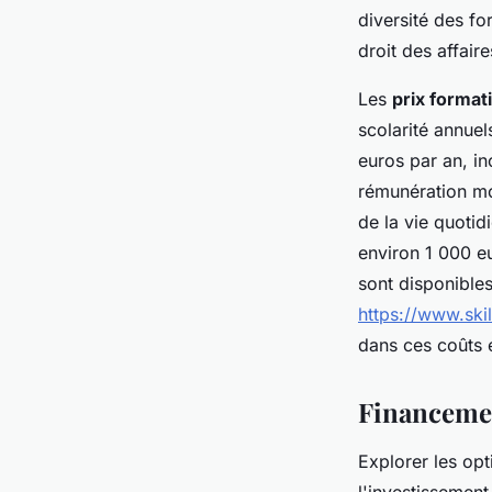
diversité des fo
droit des affair
Les
prix format
scolarité annue
euros par an, in
rémunération mo
de la vie quotid
environ 1 000 e
sont disponibles
https://www.ski
dans ces coûts e
Financemen
Explorer les op