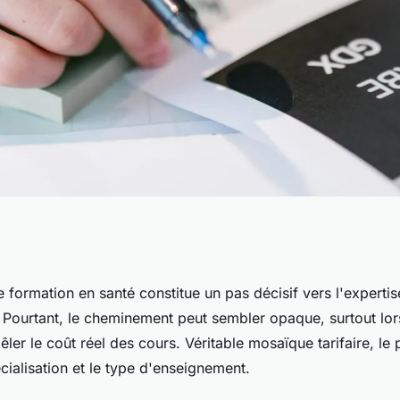
ion en santé :
e formation en santé constitue un pas décisif vers l'expertis
 Pourtant, le cheminement peut sembler opaque, surtout lor
ours qu'il propose
r le coût réel des cours. Véritable mosaïque tarifaire, le p
cialisation et le type d'enseignement.